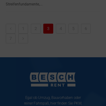
Streifenfundamente,...
1
2
3
4
5
6
7
Egal ob Umzug, Bauvorhaben oder
reiner Fahrspaß, hier finden Sie PKW,