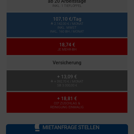
ab 20 Arbeitstage
INKL. 1 TIEFLÖFFEL
107,10 €
/Tag
≙
2.142,00 €
/ MONAT
INKL. MWST
INKL. 160 BH / MONAT
18,74 €
JE MEHR-BH
Versicherung
+
13,09 €
≙ +
392,70 €
/ MONAT
SB 3.000,00 €
+
18,81 €
CO² ZUSCHLAG &
REINIGUNG EINMALIG
MIETANFRAGE STELLEN