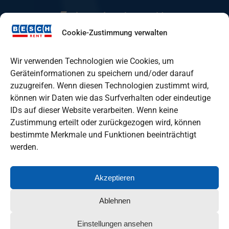
Mietstation Eberswalde
Cookie-Zustimmung verwalten
Mietstation Fürstenwalde
Wir verwenden Technologien wie Cookies, um
Geräteinformationen zu speichern und/oder darauf
zuzugreifen. Wenn diesen Technologien zustimmt wird,
Mietstation Lindenberg
können wir Daten wie das Surfverhalten oder eindeutige
IDs auf dieser Website verarbeiten. Wenn keine
Zustimmung erteilt oder zurückgezogen wird, können
Mietstation Oranienburg
bestimmte Merkmale und Funktionen beeinträchtigt
werden.
Akzeptieren
Ablehnen
© Copyright
2026
Besch GmbH
I Baumaschinen &
Einstellungen ansehen
Autovermietung in Berlin und Brandenburg I
Impressum
I