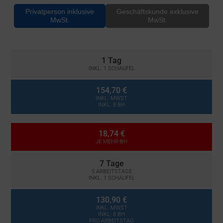
Privatperson inklusive
Geschäftskunde exklusive
MwSt.
MwSt.
1 Tag
INKL. 1 SCHAUFEL
154,70 €
INKL. MWST
INKL. 8 BH
18,74 €
JE MEHR-BH
7 Tage
5 ARBEITSTAGE
INKL. 1 SCHAUFEL
130,90 €
INKL. MWST
INKL. 8 BH
PRO ARBEITSTAG