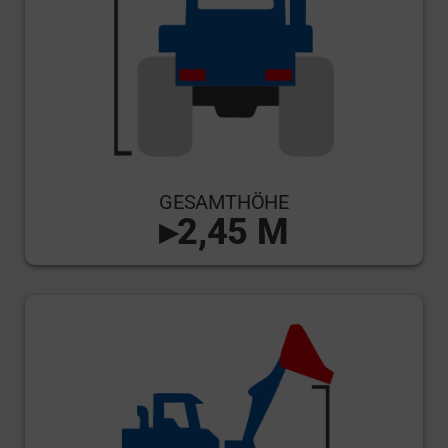
GESAMTHÖHE
▸2,45 M