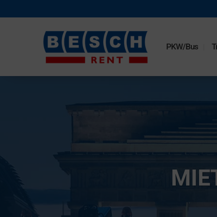
PKW/Bus
T
MIE