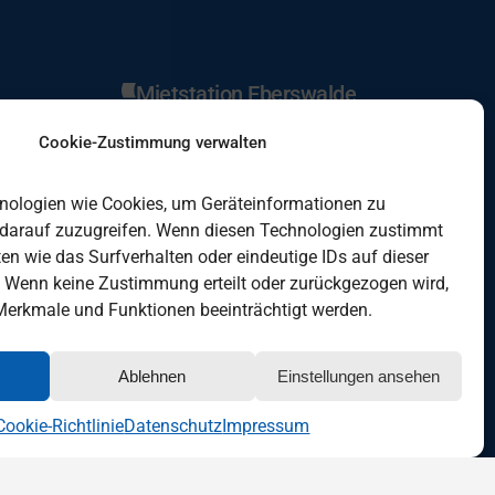
Mietstation Eberswalde
Cookie-Zustimmung verwalten
Mietstation Fürstenwalde
nologien wie Cookies, um Geräteinformationen zu
 darauf zuzugreifen. Wenn diesen Technologien zustimmt
en wie das Surfverhalten oder eindeutige IDs auf dieser
Mietstation Lindenberg
. Wenn keine Zustimmung erteilt oder zurückgezogen wird,
erkmale und Funktionen beeinträchtigt werden.
Mietstation Oranienburg
Ablehnen
Einstellungen ansehen
Cookie-Richtlinie
Datenschutz
Impressum
reCAPTCH