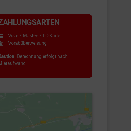
ZAHLUNGSARTEN
Visa- / Master- / EC-Karte
Vorabüberweisung
Kaution:
Berechnung erfolgt nach
Mietaufwand