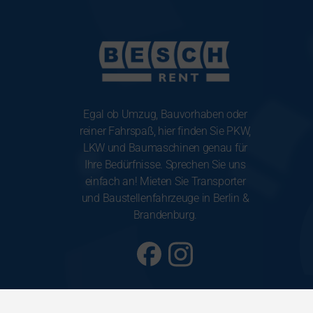
Egal ob Umzug, Bauvorhaben oder
reiner Fahrspaß, hier finden Sie PKW,
LKW und Baumaschinen genau für
Ihre Bedürfnisse. Sprechen Sie uns
einfach an! Mieten Sie Transporter
und Baustellenfahrzeuge in Berlin &
Brandenburg.