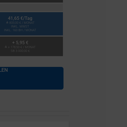
41,65 €
/Tag
≙
833,00 €
/ MONAT
INKL. MWST
INKL. 160 BH / MONAT
+
5,95 €
≙ +
178,50 €
/ MONAT
SB 3.000,00 €
LEN