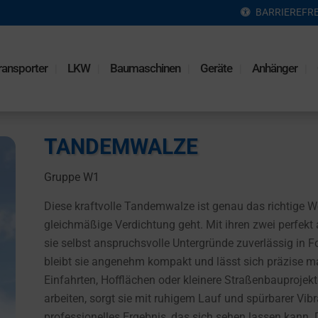
BARRIEREFRE
ransporter
LKW
Baumaschinen
Geräte
Anhänger
TANDEMWALZE
Gruppe W1
Diese kraftvolle Tandemwalze ist genau das richtige 
gleichmäßige Verdichtung geht. Mit ihren zwei perfek
sie selbst anspruchsvolle Untergründe zuverlässig in F
bleibt sie angenehm kompakt und lässt sich präzise ma
Einfahrten, Hofflächen oder kleinere Straßenbauprojek
arbeiten, sorgt sie mit ruhigem Lauf und spürbarer Vibr
professionelles Ergebnis, das sich sehen lassen kann. D