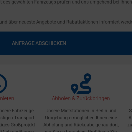
t des gewählten Fahrzeugs prüfen und uns umgehend bei Ihnen m
 und über neueste Angebote und Rabattaktionen informiert werd
 mieten
Abholen & Zurückbringen
unsere Fahrzeuge
Unsere Mietstationen in Berlin und
S
istigen Transport
Umgebung ermöglichen Ihnen eine
A
stiges Großprojekt
Abholung und Rückgabe genau dort,
zu
e Mietkonditionen
wo Sie es brauchen. Profitieren Sie