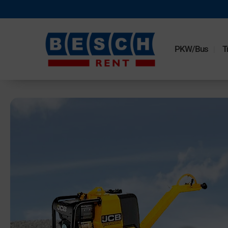
PKW/Bus
T