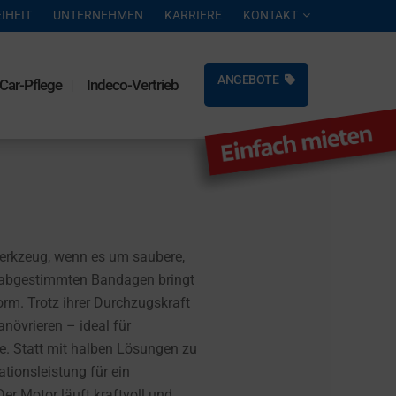
IHEIT
UNTERNEHMEN
KARRIERE
KONTAKT
ANGEBOTE
Car-Pflege
Indeco-Vertrieb
Werkzeug, wenn es um saubere,
t abgestimmten Bandagen bringt
orm. Trotz ihrer Durchzugskraft
növrieren – ideal für
te. Statt mit halben Lösungen zu
ationsleistung für ein
er Motor läuft kraftvoll und