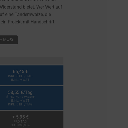
iderstand bietet. Wer Wert auf
 auf eine Tandemwalze, die
ein Projekt mit Handschrift.
ve MwSt.
65,45 €
INKL. 8 BH / TAG
INKL. MWST
53,55 €
/Tag
≙
267,75 €
/ WOCHE
INKL. MWST
INKL. 8 BH / TAG
+
5,95 €
PRO TAG
SB 3.000,00 €