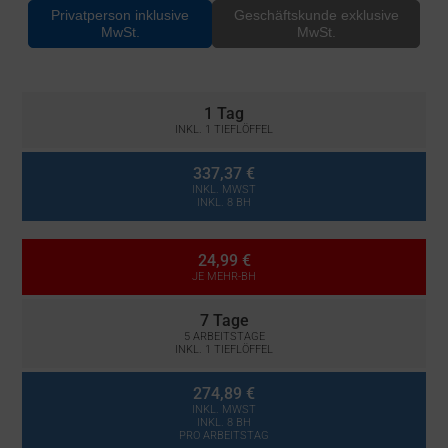
Privatperson inklusive
Geschäftskunde exklusive
MwSt.
MwSt.
1 Tag
INKL. 1 TIEFLÖFFEL
337,37 €
INKL. MWST
INKL. 8 BH
24,99 €
JE MEHR-BH
7 Tage
5 ARBEITSTAGE
INKL. 1 TIEFLÖFFEL
274,89 €
INKL. MWST
INKL. 8 BH
PRO ARBEITSTAG