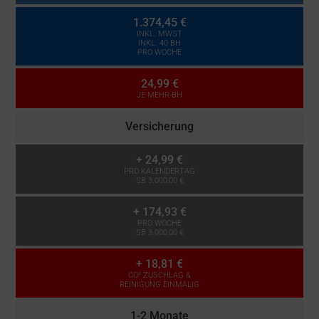
1.374,45 €
INKL. MWST
INKL. 40 BH
PRO WOCHE
24,99 €
JE MEHR-BH
Versicherung
+
24,99 €
PRO KALENDERTAG
SB 3.000,00 €
+
174,93 €
PRO WOCHE
SB 3.000,00 €
+
18,81 €
CO² ZUSCHLAG &
REINIGUNG EINMALIG
1-2 Monate