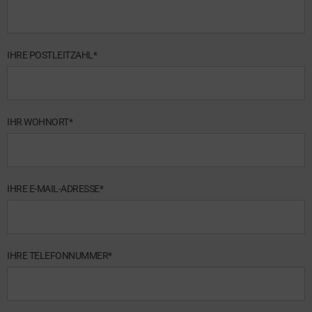
IHRE POSTLEITZAHL*
IHR WOHNORT*
IHRE E-MAIL-ADRESSE*
IHRE TELEFONNUMMER*