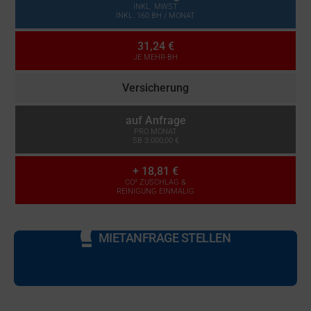
INKL. MWST
INKL. 160 BH / MONAT
31,24 €
JE MEHR-BH
Versicherung
auf Anfrage
PRO MONAT
SB 3.000,00 €
+
18,81 €
CO² ZUSCHLAG &
REINIGUNG EINMALIG
MIETANFRAGE STELLEN