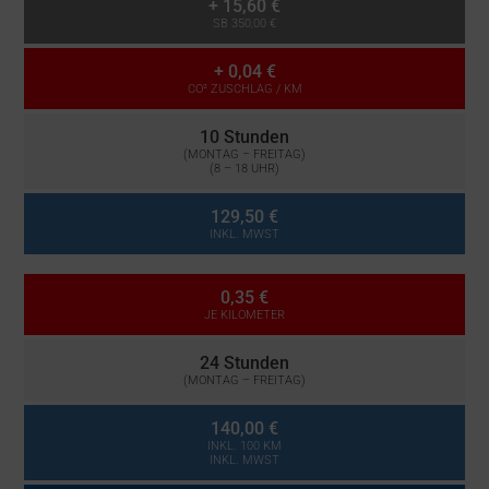
+
15,60 €
SB 350,00 €
+
0,04 €
CO² ZUSCHLAG / KM
10 Stunden
(MONTAG – FREITAG)
(8 – 18 UHR)
129,50 €
INKL. MWST
0,35 €
JE KILOMETER
24 Stunden
(MONTAG – FREITAG)
140,00 €
INKL. 100 KM
INKL. MWST