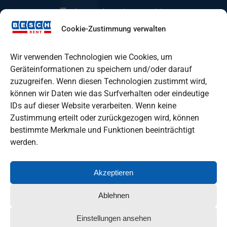
Mietstation Eberswalde
Cookie-Zustimmung verwalten
Mietstation Fürstenwalde
Wir verwenden Technologien wie Cookies, um
Geräteinformationen zu speichern und/oder darauf
zuzugreifen. Wenn diesen Technologien zustimmt wird,
Mietstation Lindenberg
können wir Daten wie das Surfverhalten oder eindeutige
IDs auf dieser Website verarbeiten. Wenn keine
Zustimmung erteilt oder zurückgezogen wird, können
Mietstation Oranienburg
bestimmte Merkmale und Funktionen beeinträchtigt
werden.
Akzeptieren
Ablehnen
© Copyright
2026
Besch GmbH
I Baumaschinen &
Einstellungen ansehen
Autovermietung in Berlin und Brandenburg I
Impressum
I