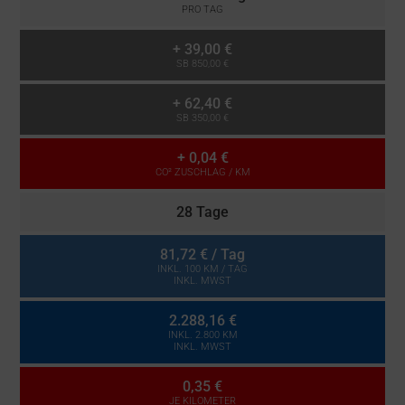
PRO TAG
+
39,00 €
SB 850,00 €
+
62,40 €
SB 350,00 €
+
0,04 €
CO² ZUSCHLAG / KM
28 Tage
81,72 €
/ Tag
INKL. 100 KM / TAG
INKL. MWST
2.288,16 €
INKL. 2.800 KM
INKL. MWST
0,35 €
JE KILOMETER