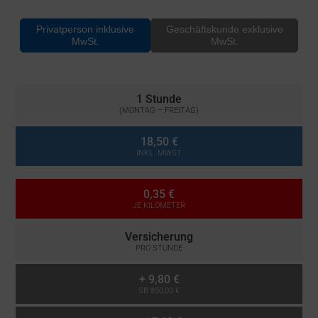
Privatperson inklusive
Geschäftskunde exklusive
MwSt.
MwSt.
1 Stunde
(MONTAG – FREITAG)
18,50 €
INKL. MWST
0,35 €
JE KILOMETER
Versicherung
PRO STUNDE
+
9,80 €
SB 850,00 €