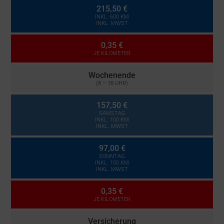
215,50 €
INKL. 600 KM
INKL. MWST
0,35 €
JE KILOMETER
Wochenende
(8 – 18 UHR)
157,50 €
SAMSTAG
INKL. 100 KM
INKL. MWST
97,00 €
SONNTAG
INKL. 100 KM
INKL. MWST
0,35 €
JE KILOMETER
Versicherung