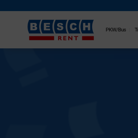
PKW/Bus
T